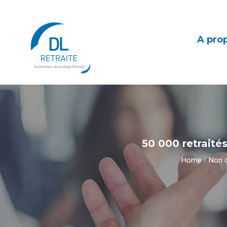
A pro
50 000 retraités
Home
/
Non 