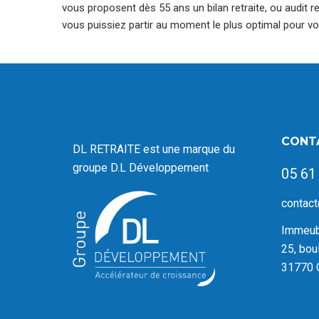
vous proposent dès 55 ans un bilan retraite, ou audit re
vous puissiez partir au moment le plus optimal pour vo
CONT
DL RETRAITE est une marque du
groupe D.L Développement
05 61
contact
Immeubl
25, bou
31770 