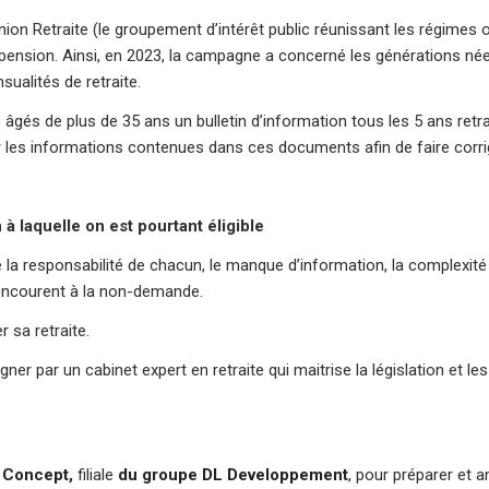
Union Retraite (le groupement d’intérêt public réunissant les régimes o
pension. Ainsi, en 2023, la campagne a concerné les générations né
ualités de retraite.
âgés de plus de 35 ans un bulletin d’information tous les 5 ans retra
fier les informations contenues dans ces documents afin de faire corrig
à laquelle on est pourtant éligible
e de la responsabilité de chacun, le manque d’information, la complex
 concourent à la non-demande.
 sa retraite.
gner par un cabinet expert en retraite qui maitrise la législation et 
 Concept
,
filiale
du groupe DL Developpement
, pour préparer et a