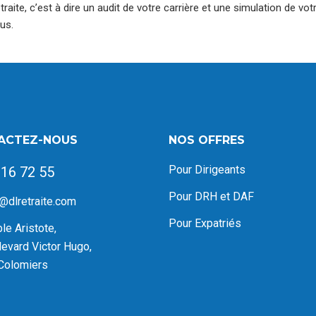
traite, c’est à dire un audit de votre carrière et une simulation de v
us.
ACTEZ-NOUS
NOS OFFRES
Pour Dirigeants
 16 72 55
Pour DRH et DAF
@dlretraite.com
Pour Expatriés
e Aristote,
levard Victor Hugo,
Colomiers