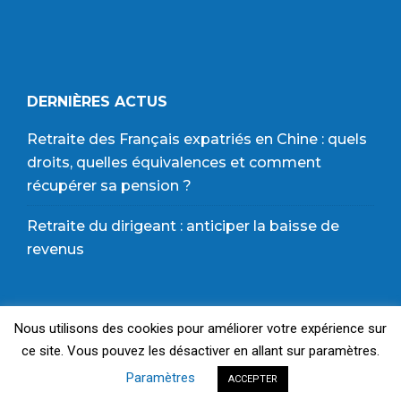
DERNIÈRES ACTUS
Retraite des Français expatriés en Chine : quels
droits, quelles équivalences et comment
récupérer sa pension ?
Retraite du dirigeant : anticiper la baisse de
revenus
Nous utilisons des cookies pour améliorer votre expérience sur
© 2024 Copyright |
Plan du site
|
Mentions Légales
|
ce site. Vous pouvez les désactiver en allant sur paramètres.
Politique de Confidentialité & CGU
Paramètres
ACCEPTER