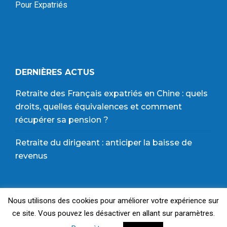
Pour Expatriés
DERNIÈRES ACTUS
Retraite des Français expatriés en Chine : quels
droits, quelles équivalences et comment
récupérer sa pension ?
Retraite du dirigeant : anticiper la baisse de
revenus
Nous utilisons des cookies pour améliorer votre expérience sur
© 2024 Copyright |
Plan du site
|
Mentions Légales
|
ce site. Vous pouvez les désactiver en allant sur paramètres.
Politique de Confidentialité & CGU